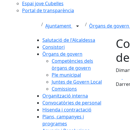
Espai jove Cubelles
Portal de transparència
Ajuntament
Òrgans de gover
Co
Salutació de l'Alcaldessa
Consistori
de
Òrgans de govern
Competències dels
òrgans de govern
Dimart
Ple municipal
Fa
Juntes de Govern Local
Darrer
Comissions
Organització interna
Convocatòries de personal
Hisenda i contractació
Plans, campanyes i
programes