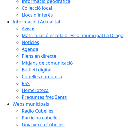
Informació geogràfica
Col·lecció local
Llocs d'interès
Informació i Actualitat
Avisos
Matriculació escola bressol municipal La Draga
Notícies
Agenda
Plens en directe
Mitjans de comunicació
Butlletí digital
Cubelles comunica
RSS
Hemeroteca
Preguntes freqüents
Webs municipals
Radio Cubelles
Participa cubelles
Línia verda Cubelles