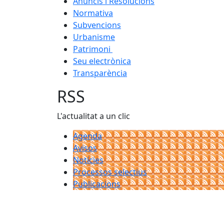
Anuncis i Resolucions
Normativa
Subvencions
Urbanisme
Patrimoni
Seu electrònica
Transparència
RSS
L'actualitat a un clic
Agenda
Avisos
Notícies
Processos selectius
Publicacions