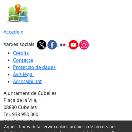
Accedeix
Xarxes socials:
Crèdits
Contacte
Protecció de dades
Avís legal
Accessibilitat
Ajuntament de Cubelles
Plaça de la Vila, 1
08880 Cubelles
Tel. 938 950 300
NIF P0807300I
Aquest lloc web fa servir cookies pròpies i de tercers per