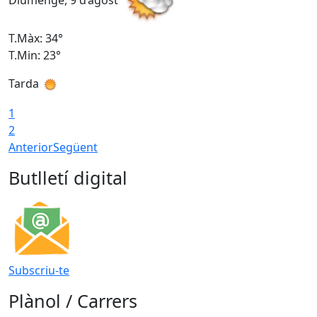
Diumenge, 9 d’agost
D
T.Màx: 34°
T
T.Min: 23°
T
Tarda
T
1
2
Anterior
Següent
Butlletí digital
Subscriu-te
Plànol / Carrers