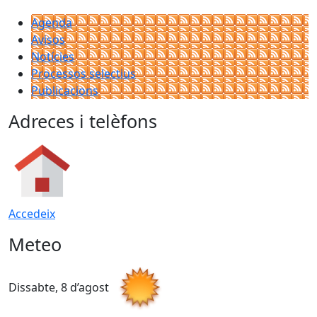
Agenda
Avisos
Notícies
Processos selectius
Publicacions
Adreces i telèfons
Accedeix
Meteo
Dissabte, 8 d’agost
D