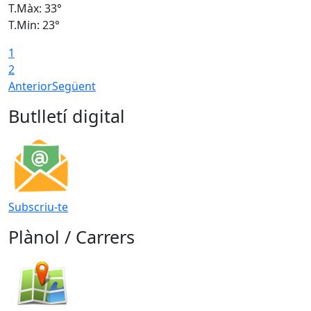
T.Màx: 33°
T
T.Min: 23°
T
1
2
Anterior
Següent
Butlletí digital
Subscriu-te
Plànol / Carrers