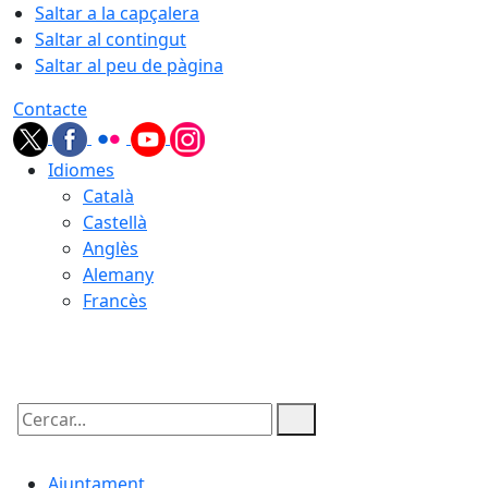
Saltar a la capçalera
Saltar al contingut
Saltar al peu de pàgina
Contacte
Idiomes
Català
Castellà
Anglès
Alemany
Francès
08.08.2026 | 12:04
Cercar:
Ajuntament