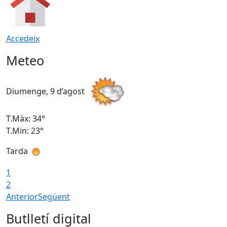
Accedeix
Meteo
Diumenge, 9 d’agost
D
T.Màx: 34°
T
T.Min: 23°
T
Tarda
T
1
2
Anterior
Següent
Butlletí digital