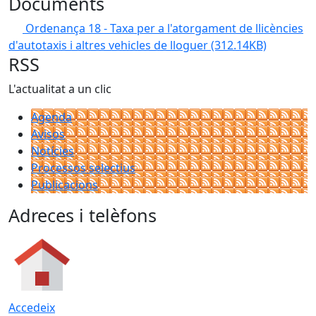
Documents
Ordenança 18 - Taxa per a l'atorgament de llicències
d'autotaxis i altres vehicles de lloguer
(312.14KB)
RSS
L'actualitat a un clic
Agenda
Avisos
Notícies
Processos selectius
Publicacions
Adreces i telèfons
Accedeix