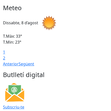
Meteo
Dissabte, 8 d’agost
D
T.Màx: 33°
T
T.Min: 23°
T
1
2
Anterior
Següent
Butlletí digital
Subscriu-te