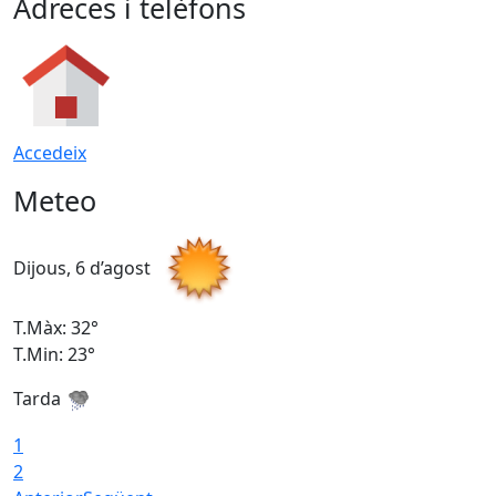
Adreces i telèfons
Accedeix
Meteo
Dijous, 6 d’agost
D
T.Màx: 32°
T
T.Min: 23°
T
Tarda
T
1
2