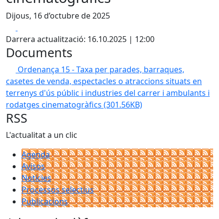
Dijous, 16 d’octubre de 2025
Facebook
X
Darrera actualització: 16.10.2025 | 12:00
Documents
Ordenança 15 - Taxa per parades, barraques,
casetes de venda, espectacles o atraccions situats en
terrenys d'ús públic i industries del carrer i ambulants i
rodatges cinematogràfics
(301.56KB)
RSS
L'actualitat a un clic
Agenda
Avisos
Notícies
Processos selectius
Publicacions