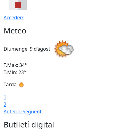
Accedeix
Meteo
Diumenge, 9 d’agost
D
T.Màx: 34°
T
T.Min: 23°
T
Tarda
T
1
2
Anterior
Següent
Butlletí digital