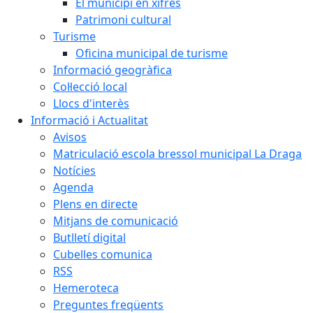
El municipi en xifres
Patrimoni cultural
Turisme
Oficina municipal de turisme
Informació geogràfica
Col·lecció local
Llocs d'interès
Informació i Actualitat
Avisos
Matriculació escola bressol municipal La Draga
Notícies
Agenda
Plens en directe
Mitjans de comunicació
Butlletí digital
Cubelles comunica
RSS
Hemeroteca
Preguntes freqüents