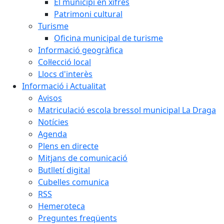
El municipi en xifres
Patrimoni cultural
Turisme
Oficina municipal de turisme
Informació geogràfica
Col·lecció local
Llocs d'interès
Informació i Actualitat
Avisos
Matriculació escola bressol municipal La Draga
Notícies
Agenda
Plens en directe
Mitjans de comunicació
Butlletí digital
Cubelles comunica
RSS
Hemeroteca
Preguntes freqüents