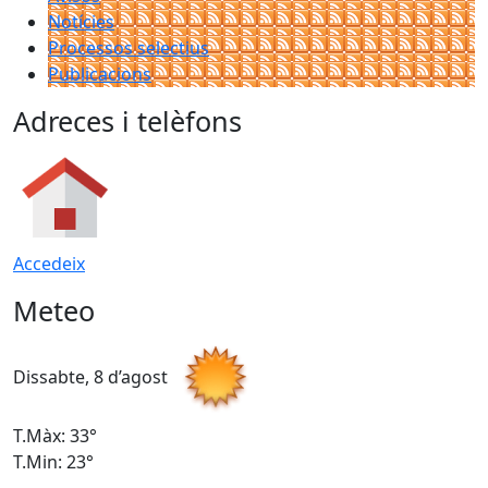
Notícies
Processos selectius
Publicacions
Adreces i telèfons
Accedeix
Meteo
Dissabte, 8 d’agost
D
T.Màx: 33°
T
T.Min: 23°
T