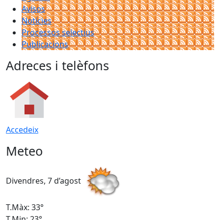
Avisos
Notícies
Processos selectius
Publicacions
Adreces i telèfons
Accedeix
Meteo
Divendres, 7 d’agost
D
T.Màx: 33°
T
T.Min: 23°
T