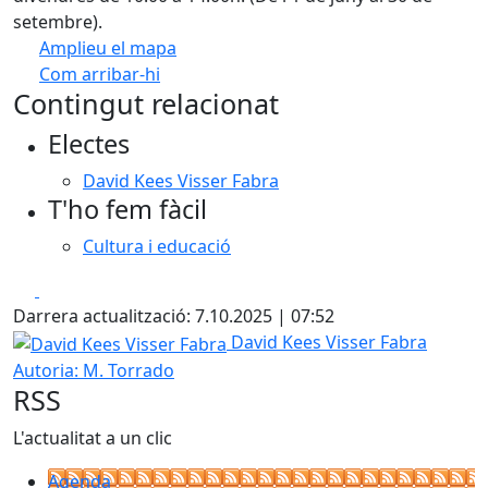
setembre).
Amplieu el mapa
Com arribar-hi
Leaflet
| ©
OpenStreetMap
contributors
Contingut relacionat
+
Electes
−
David Kees Visser Fabra
T'ho fem fàcil
Cultura i educació
Facebook
X
Darrera actualització: 7.10.2025 | 07:52
David Kees Visser Fabra
David Kees Visser Fabra
Autoria: M. Torrado
RSS
L'actualitat a un clic
Agenda