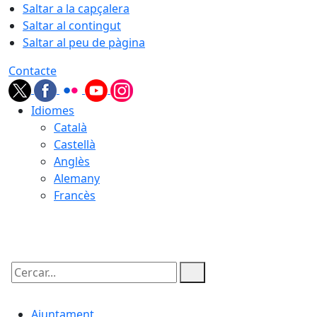
Saltar a la capçalera
Saltar al contingut
Saltar al peu de pàgina
Contacte
Idiomes
Català
Castellà
Anglès
Alemany
Francès
09.08.2026 | 03:59
Cercar:
Ajuntament