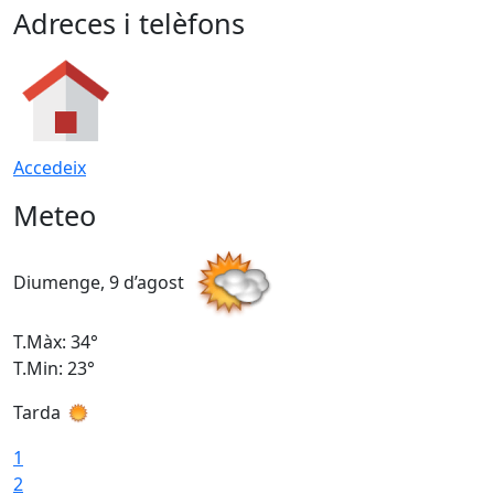
Adreces i telèfons
Accedeix
Meteo
Diumenge, 9 d’agost
D
T.Màx: 34°
T
T.Min: 23°
T
Tarda
T
1
2