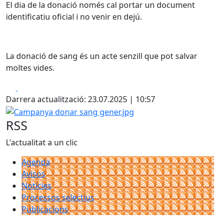
El dia de la donació només cal portar un document
identificatiu oficial i no venir en dejú.
La donació de sang és un acte senzill que pot salvar
moltes vides.
Facebook
X
Darrera actualització: 23.07.2025 | 10:57
Campanya donar sang gener.jpg
RSS
L'actualitat a un clic
Agenda
Avisos
Notícies
Processos selectius
Publicacions