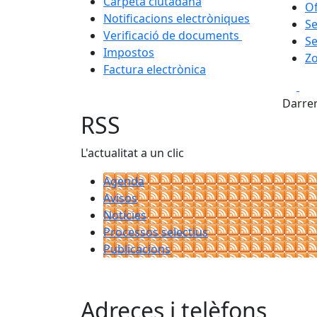
Carpeta ciutadana
Of
Notificacions electròniques
Se
Verificació de documents
Se
Impostos
Zo
Factura electrònica
Fa
Darrer
RSS
L'actualitat a un clic
Agenda
Avisos
Notícies
Processos selectius
Publicacions
Adreces i telèfons