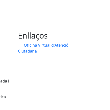
Enllaços
Oficina Virtual d'Atenció
Ciutadana
a
ada i
tica