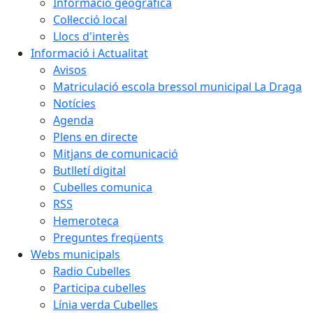
Informació geogràfica
Col·lecció local
Llocs d'interès
Informació i Actualitat
Avisos
Matriculació escola bressol municipal La Draga
Notícies
Agenda
Plens en directe
Mitjans de comunicació
Butlletí digital
Cubelles comunica
RSS
Hemeroteca
Preguntes freqüents
Webs municipals
Radio Cubelles
Participa cubelles
Línia verda Cubelles