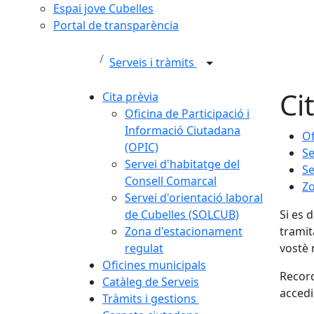
Espai jove Cubelles
Portal de transparència
Serveis i tràmits
Ci
Cita prèvia
Oficina de Participació i
Informació Ciutadana
Of
(OPIC)
Se
Servei d'habitatge del
Se
Consell Comarcal
Zo
Servei d'orientació laboral
de Cubelles (SOLCUB)
Si es 
Zona d'estacionament
tramit
regulat
vostè 
Oficines municipals
Record
Catàleg de Serveis
accedin
Tràmits i gestions