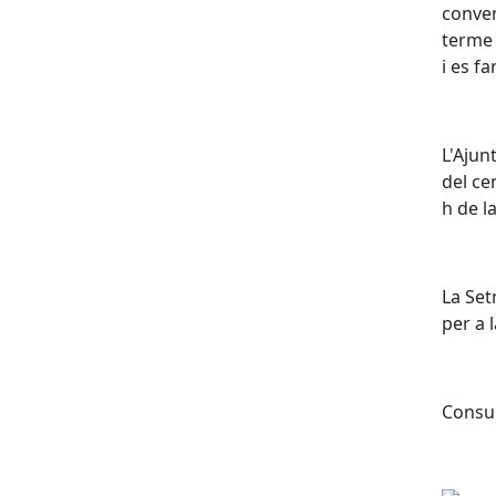
conver
terme 
i es f
L'Ajun
del ce
h de l
La Set
per a 
Consul