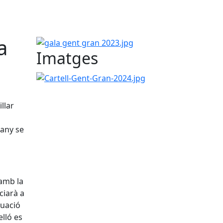
a
gala gent gran 2023.jpg
Imatges
Cartell-Gent-Gran-2024.jpg
llar
 any se
amb la
ciarà a
tuació
elló es