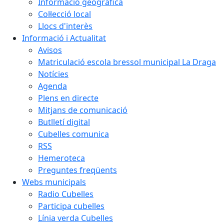
Informació geogràfica
Col·lecció local
Llocs d'interès
Informació i Actualitat
Avisos
Matriculació escola bressol municipal La Draga
Notícies
Agenda
Plens en directe
Mitjans de comunicació
Butlletí digital
Cubelles comunica
RSS
Hemeroteca
Preguntes freqüents
Webs municipals
Radio Cubelles
Participa cubelles
Línia verda Cubelles