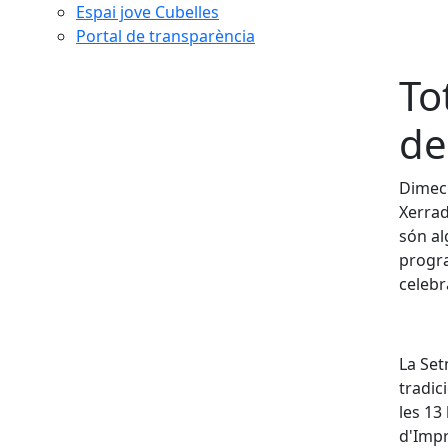
Espai jove Cubelles
Portal de transparència
To
de
Dimecr
Xerrade
són al
progra
celebr
La Set
tradic
les 13
d'Impr