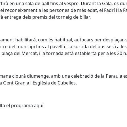
tirà en una sala de ball fins al vespre. Durant la Gala, es du
el reconeixement a les persones de més edat, el Fadrí i la F
arà entrega dels premis del torneig de billar.
tament habilitarà, com és habitual, autocars per desplaçar-
ntre del municipi fins al pavelló. La sortida del bus serà a le
a plaça del Mercat, i la tornada està establerta per a les 20 h
mana clourà diumenge, amb una celebració de la Paraula e
la Gent Gran a l'Església de Cubelles.
ta el programa aquí: