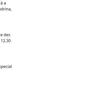
rà a
adrina,
se des
s 12.30
.
special